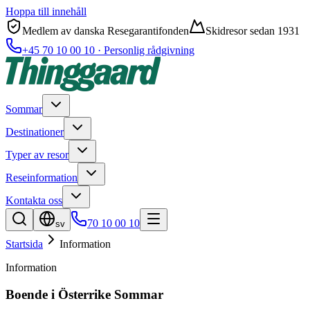
Hoppa till innehåll
Medlem av danska Resegarantifonden
Skidresor sedan 1931
+45 70 10 00 10 · Personlig rådgivning
Sommar
Destinationer
Typer av resor
Reseinformation
Kontakta oss
70 10 00 10
sv
Startsida
Information
Information
Boende i Österrike Sommar