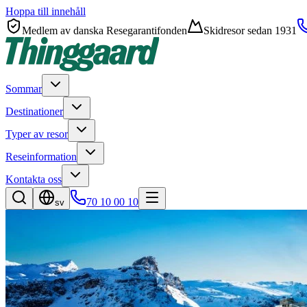
Hoppa till innehåll
Medlem av danska Resegarantifonden
Skidresor sedan 1931
Sommar
Destinationer
Typer av resor
Reseinformation
Kontakta oss
70 10 00 10
sv