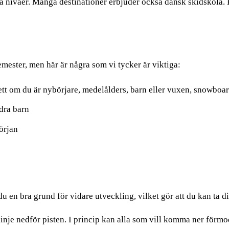
a nivåer. Många destinationer erbjuder också dansk skidskola. K
emester, men här är några som vi tycker är viktiga:
tt om du är nybörjare, medelålders, barn eller vuxen, snowboar
dra barn
örjan
 du en bra grund för vidare utveckling, vilket gör att du kan ta 
 linje nedför pisten. I princip kan alla som vill komma ner förm