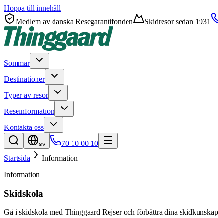
Hoppa till innehåll
Medlem av danska Resegarantifonden
Skidresor sedan 1931
Sommar
Destinationer
Typer av resor
Reseinformation
Kontakta oss
70 10 00 10
sv
Startsida
Information
Information
Skidskola
Gå i skidskola med Thinggaard Rejser och förbättra dina skidkunskape