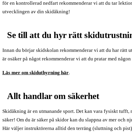
för en kontrollerad nedfart rekommenderar vi att du tar lektion
utvecklingen av din skidåkning!
Se till att du hyr rätt skidutrustni
Innan du börjar skidskolan rekommenderar vi att du har rätt u
är osäker på något rekommenderar vi att du pratar med någon a
Läs mer om skiduthyrning här
.
Allt handlar om säkerhet
Skidåkning är en utmanande sport. Det kan vara fysiskt tufft, 
säker! Om du är säker på skidor kan du slappna av mer och nju
Här väljer instruktörerna alltid den terräng (sluttning och pist