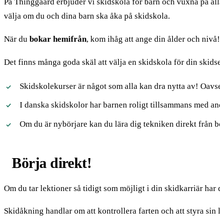
På Thinggaard erbjuder vi skidskola för barn och vuxna på all
välja om du och dina barn ska åka på skidskola.
När du
bokar hemifrån
, kom ihåg att ange din ålder och nivå!
Det finns många goda skäl att välja en skidskola för din skids
Skidskolekurser är något som alla kan dra nytta av! Oavse
I danska skidskolor har barnen roligt tillsammans med an
Om du är nybörjare kan du lära dig tekniken direkt från b
Börja direkt!
Om du tar lektioner så tidigt som möjligt i din skidkarriär har
Skidåkning handlar om att kontrollera farten och att styra sin