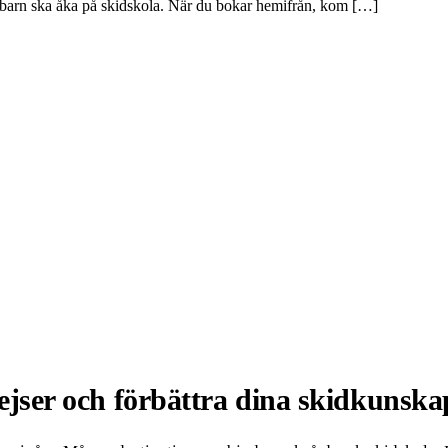
na barn ska åka på skidskola. När du bokar hemifrån, kom […]
jser och förbättra dina skidkunska