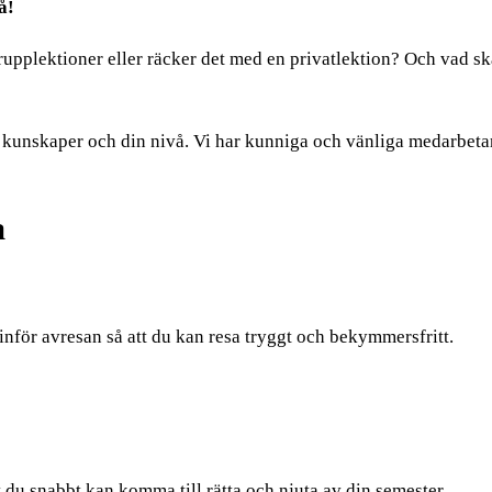
å!
upplektioner eller räcker det med en privatlektion? Och vad ska 
na kunskaper och din nivå. Vi har kunniga och vänliga medarbetar
a
inför avresan så att du kan resa tryggt och bekymmersfritt.
t du snabbt kan komma till rätta och njuta av din semester.