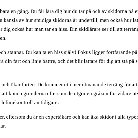
ara en gång. Du får lära dig hur du tar på och av skidorna på et
 känsla av hur smidiga skidorna är undertill, men också hur lätt 
ig också hur man tar en hiss. Din skidlärare ser till att terräng
den.
ch stannar. Du kan ta en hiss själv! Fokus ligger fortfarande p
din fart och linje bättre, och det blir lättare för dig att stå 
g och ökar farten. Du kommer ut i mer utmanande terräng för att 
gt att kunna grunderna eftersom de utgör en gråzon för vidare u
ch linjekontroll än tidigare.
er, eftersom du är en expertåkare och kan åka skidor i alla typer 
ar.