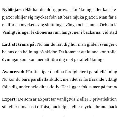
Nybörjare:
Här har du aldrig provat skidåkning, eller kanske b
pjäxor skiljer sig mycket från att bära mjuka pjäxor. Man får en
nedför en mycket svag sluttning, svänga och stanna. Och du lär d
Vanligtvis äger lektionerna rum längst ner i backarna, vid sta
Lätt att träna på:
Nu har du lärt dig hur man glider, svänger o
balans och hållning på skidor. Du kommer att kunna kontrollera 
övningar som kommer att föra dig mot parallellåkning.
Avancerad:
Här finslipar du dina färdigheter i parallellåknin
Nu kör du bara parallella skidor, men det är fortfarande vikti
följa dig under hela ditt skidliv. Här ligger fokus mer på fart o
Expert:
De som är Expert tar vanligtvis 2 eller 3 privatlektion
stil eller utmanas i offpist, puckelpist eller mycket branta back