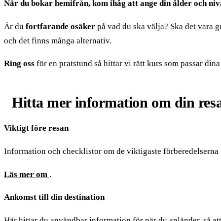
När du bokar hemifrån, kom ihåg att ange din ålder och niv
Är du
fortfarande osäker
på vad du ska välja? Ska det vara gr
och det finns många alternativ.
Ring oss
för en pratstund så hittar vi rätt kurs som passar di
Hitta mer information om din res
Viktigt före resan
Information och checklistor om de viktigaste förberedelserna 
Läs mer om
.
Ankomst till din destination
Här hittar du användbar information för när du anländer, så at