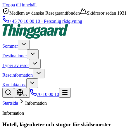
Hoppa till innehåll
Medlem av danska Resegarantifonden
Skidresor sedan 1931
+45 70 10 00 10 · Personlig rådgivning
Sommar
Destinationer
Typer av resor
Reseinformation
Kontakta oss
70 10 00 10
sv
Startsida
Information
Information
Hotell, lägenheter och stugor för skidsemester