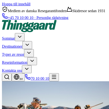
Hoppa till innehåll
Medlem av danska Resegarantifonden
Skidresor sedan 1931
+45 70 10 00 10 · Personlig rådgivning
Sommar
Destinationer
Typer av resor
Reseinformation
Kontakta oss
70 10 00 10
sv