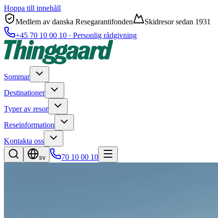
Hoppa till innehåll
Medlem av danska Resegarantifonden
Skidresor sedan 1931
+45 70 10 00 10 · Personlig rådgivning
Sommar
Destinationer
Typer av resor
Reseinformation
Kontakta oss
70 10 00 10
sv