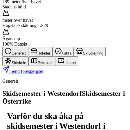
789 meter över havet
Stadens höjd
meter över havet
Högsta skidåkning 1.829
Ägarskap
100% Danskt
Generelt
Hoteller
Fakta
Skiudlejning
Skiskole
Pistekort
Liftkort
Send forespørgsel
Generelt
Skidsemester i Westendorf
Skidsemester i
Österrike
Varför du ska åka på
skidsemester i Westendorf i