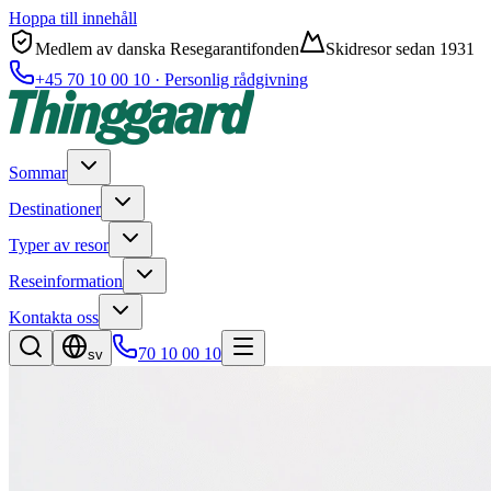
Hoppa till innehåll
Medlem av danska Resegarantifonden
Skidresor sedan 1931
+45 70 10 00 10 · Personlig rådgivning
Sommar
Destinationer
Typer av resor
Reseinformation
Kontakta oss
70 10 00 10
sv