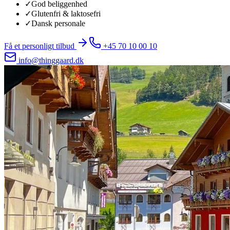
✓
God beliggenhed
✓
Glutenfri & laktosefri
✓
Dansk personale
Få et personligt tilbud
+45 70 10 00 10
info@thinggaard.dk