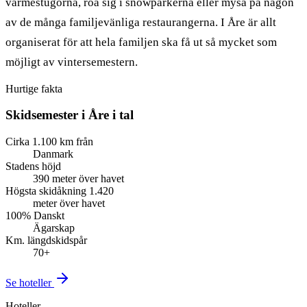
värmestugorna, roa sig i snowparkerna eller mysa på någon
av de många familjevänliga restaurangerna. I Åre är allt
organiserat för att hela familjen ska få ut så mycket som
möjligt av vintersemestern.
Hurtige fakta
Skidsemester i Åre
i tal
Cirka 1.100 km från
Danmark
Stadens höjd
390 meter över havet
Högsta skidåkning 1.420
meter över havet
100% Danskt
Ägarskap
Km. längdskidspår
70+
Se hoteller
Hoteller