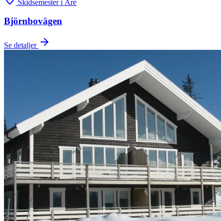
Skidsemester i Åre
Björnbovägen
Se detaljer