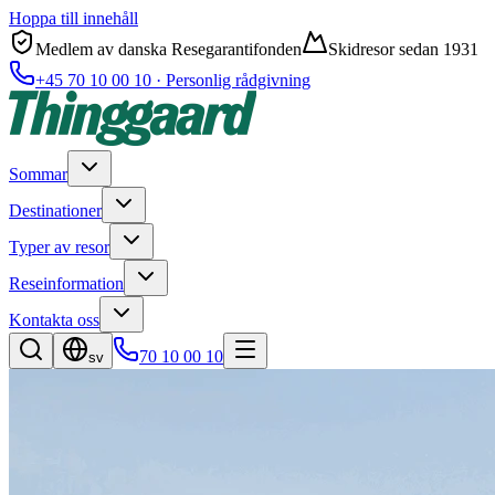
Hoppa till innehåll
Medlem av danska Resegarantifonden
Skidresor sedan 1931
+45 70 10 00 10 · Personlig rådgivning
Sommar
Destinationer
Typer av resor
Reseinformation
Kontakta oss
70 10 00 10
sv