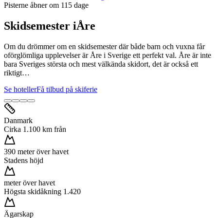
Pisterne åbner om
115
dage
Skidsemester i
Åre
Om du drömmer om en skidsemester där både barn och vuxna får
oförglömliga upplevelser är Åre i Sverige ett perfekt val. Åre är inte
bara Sveriges största och mest välkända skidort, det är också ett
riktigt…
Se hoteller
Få tilbud på skiferie
Danmark
Cirka 1.100 km från
390 meter över havet
Stadens höjd
meter över havet
Högsta skidåkning 1.420
Ägarskap