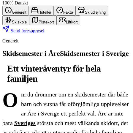
100% Danskt
Generelt
Hoteller
Fakta
Skiudlejning
Skiskole
Pistekort
Liftkort
Send forespørgsel
Generelt
Skidsemester i Åre
Skidsemester i Sverige
Ett vinteräventyr för hela
familjen
O
m du drömmer om en skidsemester där både
barn och vuxna får oförglömliga upplevelser
är Åre i Sverige ett perfekt val. Åre är inte
bara
Sveriges
största och mest välkända skidort, det
är också ett riktigt vinterparadis för hela familjen.