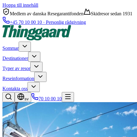
Hoppa till innehåll
Medlem av danska Resegarantifonden
Skidresor sedan 1931
+45 70 10 00 10 · Personlig rådgivning
Sommar
Destinationer
Typer av resor
Reseinformation
Kontakta oss
70 10 00 10
sv