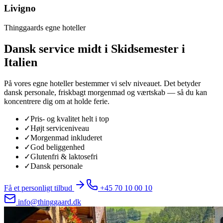
Livigno
Thinggaards egne hoteller
Dansk service midt i
Skidsemester i
Italien
På vores egne hoteller bestemmer vi selv niveauet. Det betyder
dansk personale, friskbagt morgenmad og værtskab — så du kan
koncentrere dig om at holde ferie.
✓
Pris- og kvalitet helt i top
✓
Højt serviceniveau
✓
Morgenmad inkluderet
✓
God beliggenhed
✓
Glutenfri & laktosefri
✓
Dansk personale
Få et personligt tilbud
+45 70 10 00 10
info@thinggaard.dk