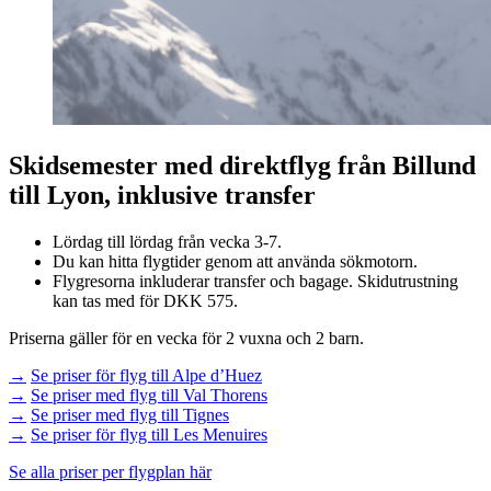
Skidsemester med direktflyg från Billund
till Lyon, inklusive transfer
Lördag till lördag från vecka 3-7.
Du kan hitta flygtider genom att använda sökmotorn.
Flygresorna inkluderar transfer och bagage. Skidutrustning
kan tas med för DKK 575.
Priserna gäller för en vecka för 2 vuxna och 2 barn.
→
Se priser för flyg till Alpe d’Huez
→
Se priser med flyg till Val Thorens
→
Se priser med flyg till Tignes
→
Se priser för flyg till Les Menuires
Se alla priser per flygplan här