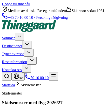
Hoppa till innehåll
Medlem av danska Resegarantifonden
Skidresor sedan 1931
+45 70 10 00 10 · Personlig rådgivning
Sommar
Destinationer
Typer av resor
Reseinformation
Kontakta oss
70 10 00 10
sv
Startsida
Skidsemester
Skidsemester
Skidsemester med flyg 2026/27