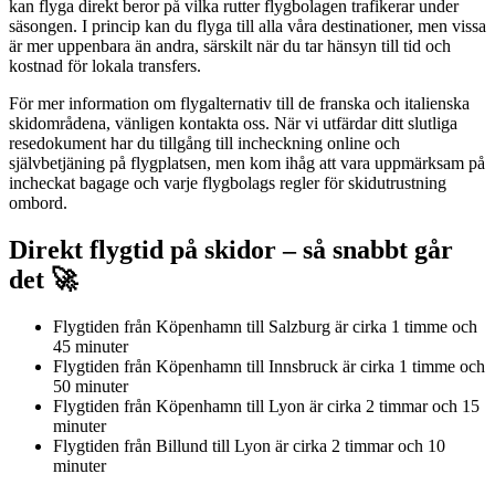
kan flyga direkt beror på vilka rutter flygbolagen trafikerar under
säsongen. I princip kan du flyga till alla våra destinationer, men vissa
är mer uppenbara än andra, särskilt när du tar hänsyn till tid och
kostnad för lokala transfers.
För mer information om flygalternativ till de franska och italienska
skidområdena, vänligen kontakta oss. När vi utfärdar ditt slutliga
resedokument har du tillgång till incheckning online och
självbetjäning på flygplatsen, men kom ihåg att vara uppmärksam på
incheckat bagage och varje flygbolags regler för skidutrustning
ombord.
Direkt flygtid på skidor – så snabbt går
det 🚀
Flygtiden från Köpenhamn till Salzburg är cirka 1 timme och
45 minuter
Flygtiden från Köpenhamn till Innsbruck är cirka 1 timme och
50 minuter
Flygtiden från Köpenhamn till Lyon är cirka 2 timmar och 15
minuter
Flygtiden från Billund till Lyon är cirka 2 timmar och 10
minuter