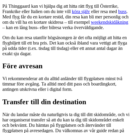
På Thinggaard kan vi hjälpa dig att hitta rätt flyg till Österrike,
Frankrike eller Italien om du inte vill
köra själv
eller resa med
buss
.
Med flyg får du en kortare restid, din resa kan bli mer personlig och
om du vill ha en kortare skidresa – till exempel
weekendskidåkning
– kan en lång buss- eller bilresa verka överväldigande.
Om du kan resa utanför högsäsongen är det ofta möjligt att hitta en
flygbiljett till ett bra pris. Det kan också ibland vara vettigt att flyga
på udda tider (t.ex. tisdag till tisdag) eller ett annat antal dagar än
exakt sju dagar.
Före avresan
Vi rekommenderar att du alltid anländer till flygplatsen minst två
timmar före avgång. Ta alltid med ditt pass och boardingkort,
antingen utskrivna eller i digital form.
Transfer till din destination
När du landar måste du naturligtvis ta dig till ditt skidområde, och vi
har organiserat transfer så att du kan ta dig till skidområdet enkelt
och bekvämt. Du hämtas på flygplatsen och återvänder till
flygplatsen på avresedagen. Du välkomnas av vår guide redan på