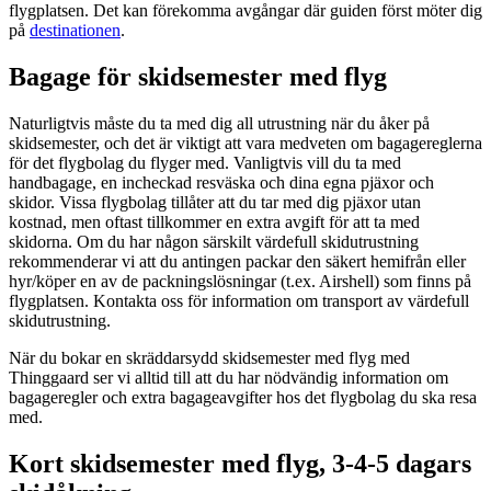
flygplatsen. Det kan förekomma avgångar där guiden först möter dig
på
destinationen
.
Bagage för skidsemester med flyg
Naturligtvis måste du ta med dig all utrustning när du åker på
skidsemester, och det är viktigt att vara medveten om bagagereglerna
för det flygbolag du flyger med. Vanligtvis vill du ta med
handbagage, en incheckad resväska och dina egna pjäxor och
skidor. Vissa flygbolag tillåter att du tar med dig pjäxor utan
kostnad, men oftast tillkommer en extra avgift för att ta med
skidorna. Om du har någon särskilt värdefull skidutrustning
rekommenderar vi att du antingen packar den säkert hemifrån eller
hyr/köper en av de packningslösningar (t.ex. Airshell) som finns på
flygplatsen. Kontakta oss för information om transport av värdefull
skidutrustning.
När du bokar en skräddarsydd skidsemester med flyg med
Thinggaard ser vi alltid till att du har nödvändig information om
bagageregler och extra bagageavgifter hos det flygbolag du ska resa
med.
Kort skidsemester med flyg, 3-4-5 dagars