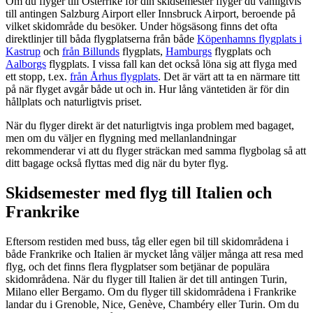
Om du flyger till Österrike för din skidsemester flyger du vanligtvis
till antingen Salzburg Airport eller Innsbruck Airport, beroende på
vilket skidområde du besöker. Under högsäsong finns det ofta
direktlinjer till båda flygplatserna från både
Köpenhamns flygplats i
Kastrup
och
från Billunds
flygplats,
Hamburgs
flygplats och
Aalborgs
flygplats. I vissa fall kan det också löna sig att flyga med
ett stopp, t.ex.
från Århus flygplats
. Det är värt att ta en närmare titt
på när flyget avgår både ut och in. Hur lång väntetiden är för din
hållplats och naturligtvis priset.
När du flyger direkt är det naturligtvis inga problem med bagaget,
men om du väljer en flygning med mellanlandningar
rekommenderar vi att du flyger sträckan med samma flygbolag så att
ditt bagage också flyttas med dig när du byter flyg.
Skidsemester med flyg till Italien och
Frankrike
Eftersom restiden med buss, tåg eller egen bil till skidområdena i
både Frankrike och Italien är mycket lång väljer många att resa med
flyg, och det finns flera flygplatser som betjänar de populära
skidområdena. När du flyger till Italien är det till antingen Turin,
Milano eller Bergamo. Om du flyger till skidområdena i Frankrike
landar du i Grenoble, Nice, Genève, Chambéry eller Turin. Om du