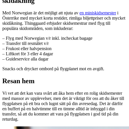
skidåkning
Med Norwegian är det möjligt att njuta av
en miniskidsemester
i
Österrike med mycket korta restider, rimliga biljettpriser och mycket
skidåkning. Thinggaard erbjuder skidsemestrar med flyg till
populära skidområden, som inkluderar:
– Flyg med Norwegian v/r inkl. incheckat bagage
– Transfer till resmålet v/r
– Frukost eller halvpension
– Liftkort för 3 eller 4 dagar
– Guideservice alla dagar
Snacks och drycker ombord på flygplanet mot en avgift.
Resan hem
Vi vet att det kan vara svårt att åka hem efter en rolig skidsemester
med massor av upplevelser, men det är viktigt för oss att du åker till
flygplatsen på ett bra och lugnt sätt på din avresedag. Det är därför
en buffert på en halvtimme till en timme alltid är inbyggd i din
transfer, så att du kommer att vara på flygplatsen i god tid på din
returdag.