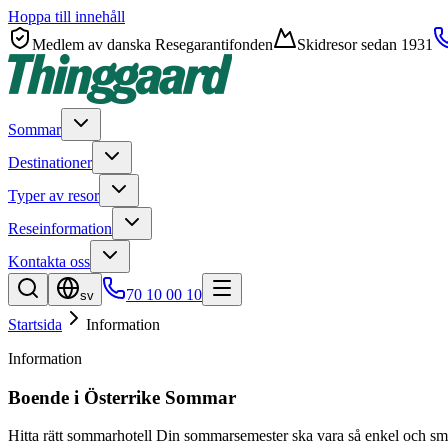
Hoppa till innehåll
Medlem av danska Resegarantifonden
Skidresor sedan 1931
Sommar
Destinationer
Typer av resor
Reseinformation
Kontakta oss
70 10 00 10
sv
Startsida
Information
Information
Boende i Österrike Sommar
Hitta rätt sommarhotell Din sommarsemester ska vara så enkel och sm