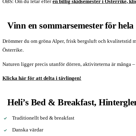
OBS: Om du letar efter
en billig skidsemester i Österrike, kl
Vinn en sommarsemester för hela f
Drömmer du om gröna Alper, frisk bergsluft och kvalitetstid 
Österrike.
Naturen ligger precis utanför dörren, aktiviteterna är många – o
Klicka här för att delta i tävlingen!
Heli’s Bed & Breakfast, Hinterg
Traditionellt bed & breakfast
Danska värdar