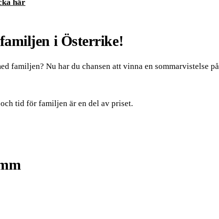
icka här
amiljen i Österrike!
med familjen? Nu har du chansen att vinna en sommarvistelse på
ch tid för familjen är en del av priset.
lemm