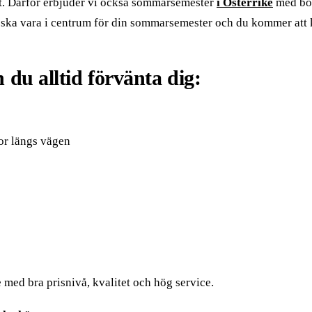
t. Därför erbjuder vi också sommarsemester
i Österrike
med boe
Du ska vara i centrum för din sommarsemester och du kommer at
du alltid förvänta dig:
or längs vägen
 med bra prisnivå, kvalitet och hög service.