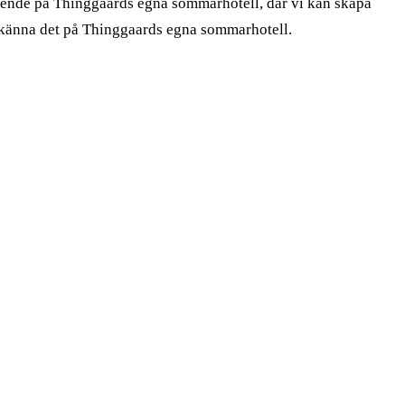
nde på Thinggaards egna sommarhotell, där vi kan skapa
t känna det på Thinggaards egna sommarhotell.