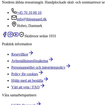
Nordens äldsta researrangör. Handplockade skid- och sommarresor s
+45 70 10 00 10
info@thinggaard.dk
Hobro, Danmark
Skidresor sedan 1931
Praktisk information
Resevillkor
Avbeställningsförsäkring
Personuppgifter och integritetspolicy
Policy för cookies
Hjälp med att beställa
Värt att veta / FAQ
Våra samarbetspartners