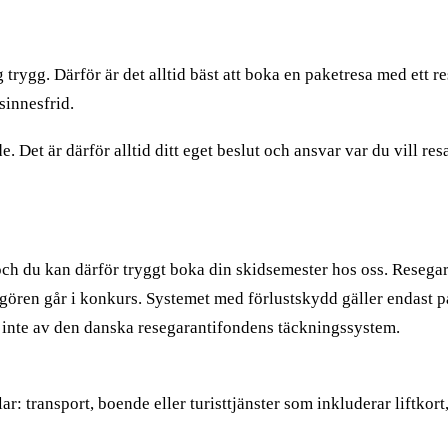
g trygg. Därför är det alltid bäst att boka en paketresa med ett
sinnesfrid.
Det är därför alltid ditt eget beslut och ansvar var du vill res
ch du kan därför tryggt boka din skidsemester hos oss. Resegaran
ören går i konkurs. Systemet med förlustskydd gäller endast pak
 du inte av den danska resegarantifondens täckningssystem.
ar: transport, boende eller turisttjänster som inkluderar liftkor