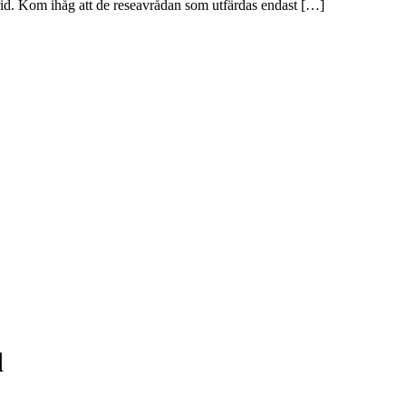
rid. Kom ihåg att de reseavrådan som utfärdas endast […]
d