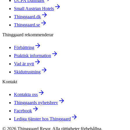
UCPA Danmark
Small Austrian Hotels
Thinggaard.dk
Thinggaard.se
Thinggaard rekommenderar
Förbättring
Praktisk information
Vad är nytt
Skidutrustning
Kontakt
Kontakta oss
Thinggaards nyhetsbrev
Facebook
Lediga tjänster hos Thinggaard
©
2026
Thinggaard Resor
.
Alla rättigheter förbehållna.