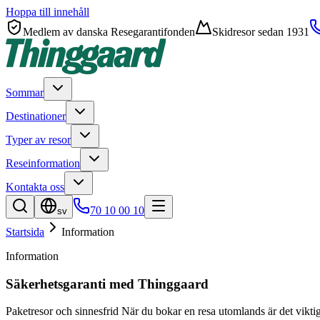
Hoppa till innehåll
Medlem av danska Resegarantifonden
Skidresor sedan 1931
Sommar
Destinationer
Typer av resor
Reseinformation
Kontakta oss
70 10 00 10
sv
Startsida
Information
Information
Säkerhetsgaranti med Thinggaard
Paketresor och sinnesfrid När du bokar en resa utomlands är det viktig