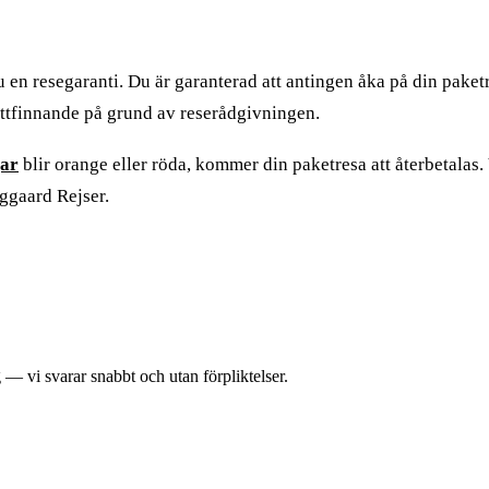
u en resegaranti. Du är garanterad att antingen åka på din paketr
gottfinnande på grund av reserådgivningen.
gar
blir orange eller röda, kommer din paketresa att återbetalas. 
ggaard Rejser.
g — vi svarar snabbt och utan förpliktelser.