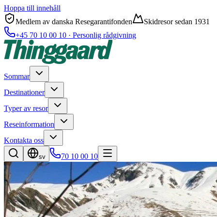
Hoppa till innehåll
Medlem av danska Resegarantifonden
Skidresor sedan 1931
+45 70 10 00 10 · Personlig rådgivning
Sommar
Destinationer
Typer av resor
Reseinformation
Kontakta oss
70 10 00 10
sv