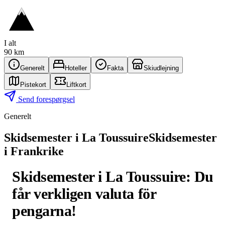
I alt
90 km
Generelt
Hoteller
Fakta
Skiudlejning
Pistekort
Liftkort
Send forespørgsel
Generelt
Skidsemester i La Toussuire
Skidsemester
i Frankrike
Skidsemester i La Toussuire: Du
får verkligen valuta för
pengarna!