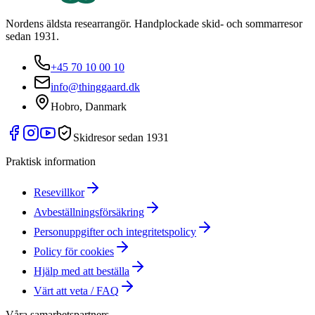
Nordens äldsta researrangör. Handplockade skid- och sommarresor
sedan 1931.
+45 70 10 00 10
info@thinggaard.dk
Hobro, Danmark
Skidresor sedan 1931
Praktisk information
Resevillkor
Avbeställningsförsäkring
Personuppgifter och integritetspolicy
Policy för cookies
Hjälp med att beställa
Värt att veta / FAQ
Våra samarbetspartners